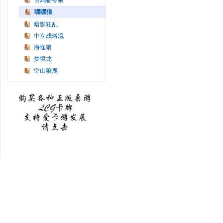
偷鸡临冬狼
嘿嘿狼
暗影狂乱
中立战略流
海怪狼
梦境龙
空山狼鹿