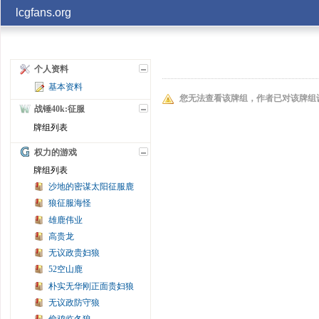
lcgfans.org
账号
个人资料
基本资料
记住
您无法查看该牌组，作者已对该牌组
战锤40k:征服
牌组列表
权力的游戏
牌组列表
沙地的密谋太阳征服鹿
狼征服海怪
雄鹿伟业
高贵龙
无议政贵妇狼
52空山鹿
朴实无华刚正面贵妇狼
无议政防守狼