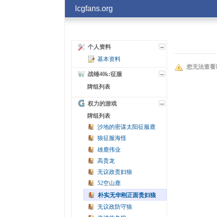
lcgfans.org
个人资料
基本资料
您无法查看
战锤40k:征服
牌组列表
权力的游戏
牌组列表
沙地的密谋太阳征服鹿
狼征服海怪
雄鹿伟业
高贵龙
无议政贵妇狼
52空山鹿
朴实无华刚正面贵妇狼
无议政防守狼