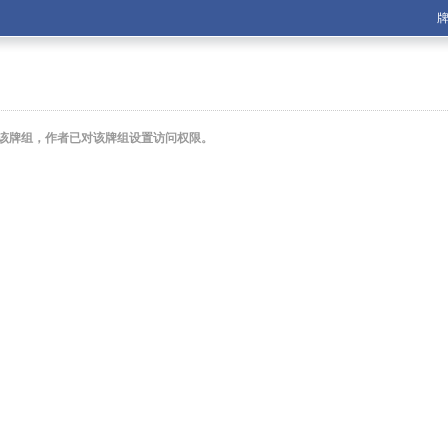
账号：
密码：
忘记密码？
记住我
该牌组，作者已对该牌组设置访问权限。