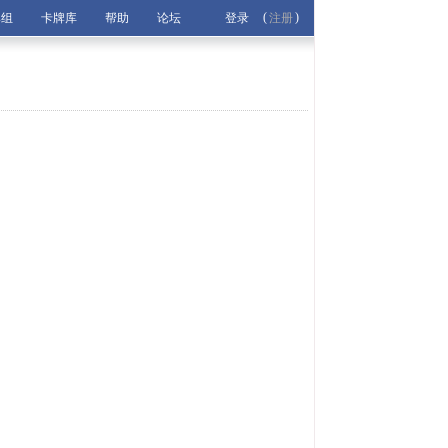
(
)
牌组
卡牌库
帮助
论坛
登录
注册