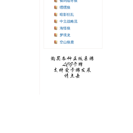
偷鸡临冬狼
嘿嘿狼
暗影狂乱
中立战略流
海怪狼
梦境龙
空山狼鹿