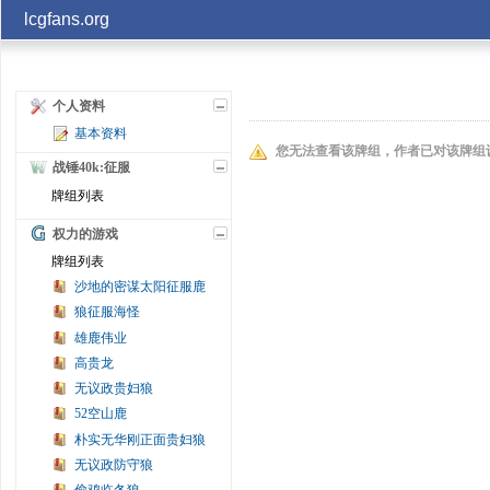
lcgfans.org
账号
个人资料
基本资料
记住
您无法查看该牌组，作者已对该牌组
战锤40k:征服
牌组列表
权力的游戏
牌组列表
沙地的密谋太阳征服鹿
狼征服海怪
雄鹿伟业
高贵龙
无议政贵妇狼
52空山鹿
朴实无华刚正面贵妇狼
无议政防守狼