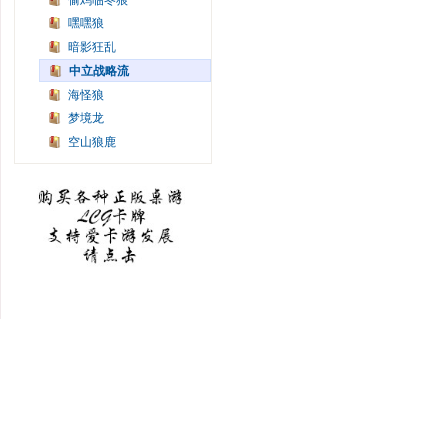
偷鸡临冬狼
嘿嘿狼
暗影狂乱
中立战略流
海怪狼
梦境龙
空山狼鹿