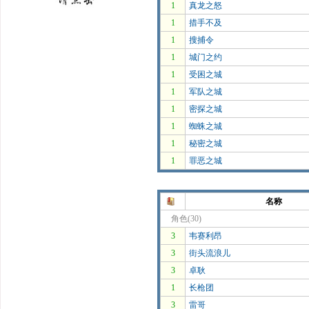
1
真龙之怒
1
措手不及
1
搜捕令
1
城门之约
1
受困之城
1
军队之城
1
密探之城
1
蜘蛛之城
1
秘密之城
1
罪恶之城
名称
角色(30)
3
韦赛利昂
3
街头流浪儿
3
卓耿
1
长枪团
3
雷哥