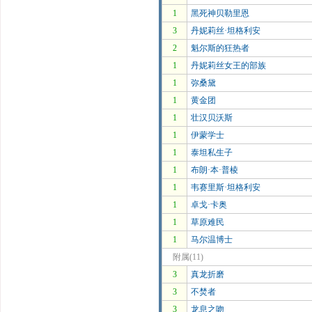
1
黑死神贝勒里恩
3
丹妮莉丝·坦格利安
2
魁尔斯的狂热者
1
丹妮莉丝女王的部族
1
弥桑黛
1
黄金团
1
壮汉贝沃斯
1
伊蒙学士
1
泰坦私生子
1
布朗·本·普棱
1
韦赛里斯·坦格利安
1
卓戈·卡奥
1
草原难民
1
马尔温博士
附属(11)
3
真龙折磨
3
不焚者
3
龙息之吻