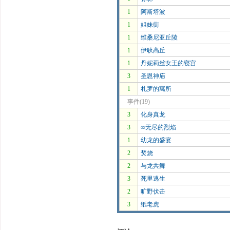
1
阿斯塔波
1
姐妹街
1
维桑尼亚丘陵
1
伊耿高丘
1
丹妮莉丝女王的寝宫
3
圣恩神庙
1
札罗的寓所
事件(19)
3
化身真龙
3
∞无尽的烈焰
1
幼龙的盛宴
2
焚烧
2
与龙共舞
3
死里逃生
2
旷野伏击
3
纸老虎