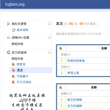
lcgfans.org
账号
真龙
102
68
(共
张,
张不重复)
粗红长硬烫
基本资料
记住
牌组最后更新时间 2014-12-29 18:06
战锤40k:征服
牌组列表
名称
权力的游戏
家族(1)
牌组列表
1
坦格利安家族
喷喷龙
议政(1)
真龙
1
梦境之屋
守夜狮子
中立兄弟会
名称
战略(12)
1
疯王的遗物
1
北方的威胁