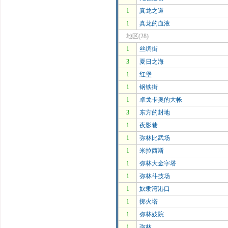
1
真龙之道
1
真龙的血液
地区(28)
1
丝绸街
3
夏日之海
1
红堡
1
钢铁街
1
卓戈卡奥的大帐
3
东方的封地
1
夜影巷
1
弥林比武场
1
米拉西斯
1
弥林大金字塔
1
弥林斗技场
1
奴隶湾港口
1
掷火塔
1
弥林妓院
1
弥林