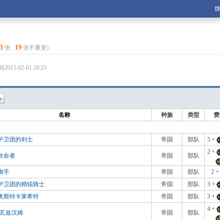
账号：
密码：
3
19
张,
张不重复)
忘记密码？
记住我
5-02-01 20:23
名称
种族
类型
费
护卫团的剑士
帝国
部队
5 +
2 +
钦命者
帝国
部队
旗手
帝国
部队
2 
护卫团的精锐骑士
帝国
部队
3 +
奥斯特卡莱希特
帝国
部队
3 +
4 +
史瓦兹汉姆
帝国
部队