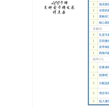
3
瑞克斯
3
光荣的
3
黑豹捍
3
核心团
支援(8)
3
礼堂马
1
莎莉雅
3
皇帝铜
1
西格玛
战术(15)
3
征集储
3
投降吧
3
分配战
3
埋伏等
3
陷入僵