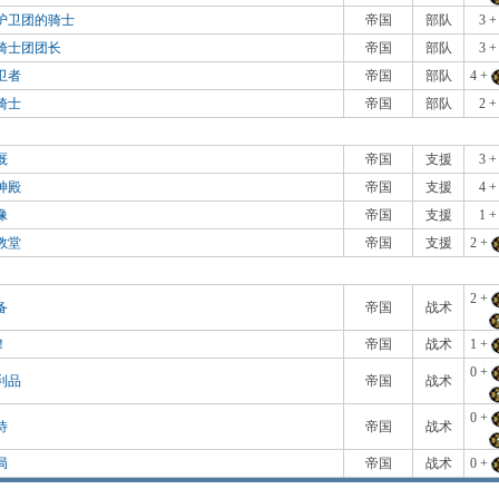
护卫团的骑士
帝国
部队
3 
骑士团团长
帝国
部队
3 
卫者
帝国
部队
4 +
骑士
帝国
部队
2 
厩
帝国
支援
3 
神殿
帝国
支援
4 
像
帝国
支援
1 
教堂
帝国
支援
2 +
2 +
备
帝国
战术
！
帝国
战术
1 +
0 +
利品
帝国
战术
0 +
待
帝国
战术
局
帝国
战术
0 +