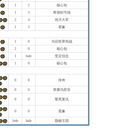
+
1
2
核心包
+
1
3
希望的亏蚀
2
4
毁灭大军
+
1
3
星象
+
1
0
为旧世界而战
+
2
0
核心包
+
1
hide
坚定信念
1
0
核心包
0
0
传奇
0
0
突袭乌苏安
0
0
誓死复仇
0
0
星象
hide
hide
隐秘王国