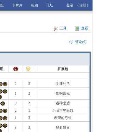
(
)
牌组
卡牌库
帮助
论坛
登录
注册
工具
查看
评论(0)
用
扩展包
2
2
尖牙利爪
1
2
黎明曙光
+
0
2
诸神之盾
2
1
为旧世界而战
1
3
希望的亏蚀
3
3
鲜血祭日