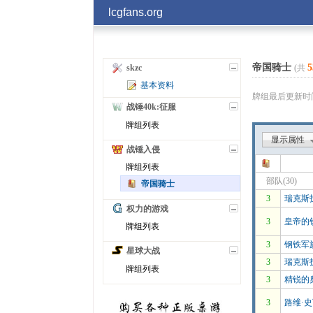
lcgfans.org
帝国骑士
5
(共
skzc
基本资料
牌组最后更新时间201
战锤40k:征服
牌组列表
显示属性
战锤入侵
牌组列表
部队(30)
帝国骑士
3
瑞克斯
权力的游戏
3
皇帝的
牌组列表
3
钢铁军
星球大战
3
瑞克斯
牌组列表
3
精锐的
3
路维·