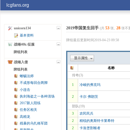
lcgfans.org
账号
2019帝国复生回手
53
28
(共
张,
张不
unicorn134
基本资料
记住
牌组最后更新时间2019-04-23 09:58
战锤40k:征服
牌组列表
显示属性
战锤入侵
名称
牌组列表
传奇(3)
蜥蜴法师
不成形每回合两脚
1
冷峻的弗克玛
小连击
执剑海盗之一各种清场
2
卡尔·弗朗茨
2017新人陪练
部队(19)
任务区相关
3
农民民兵
高精龙
2
精锐的奥斯特卡莱希特
残暴的乌扎格军团
2
卡洛堡割喉者