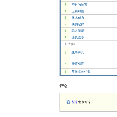
3
密封的地窖
1
卫兵加倍
1
奥术威力
2
铁的纪律
1
陷入僵局
1
漫长凛冬
任务(6)
3
战争募兵
2
秘密运作
1
英雄式的任务
评论
登录
发表评论