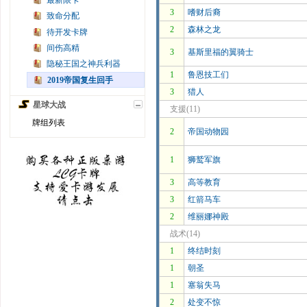
最新限卡
3
嗜财后裔
致命分配
2
森林之龙
待开发卡牌
间伤高精
3
基斯里福的翼骑士
隐秘王国之神兵利器
1
鲁恩技工们
2019帝国复生回手
3
猎人
星球大战
支援(11)
牌组列表
2
帝国动物园
1
狮鹫军旗
3
高等教育
3
红箭马车
2
维丽娜神殿
战术(14)
1
终结时刻
1
朝圣
1
塞翁失马
2
处变不惊