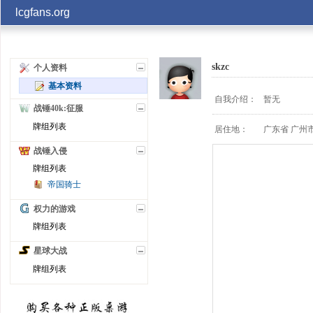
lcgfans.org
账号
skzc
个人资料
基本资料
记住
自我介绍：
暂无
战锤40k:征服
牌组列表
居住地：
广东省 广州
战锤入侵
牌组列表
帝国骑士
权力的游戏
牌组列表
星球大战
牌组列表